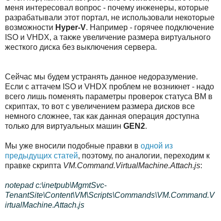
меня интересовал вопрос - почему инженеры, которые
разрабатывали этот портал, не использовали некоторые
возможности
Hyper-V
. Например - горячее подключение
ISO и VHDX, а также увеличение размера виртуального
жесткого диска без выключения сервера.
Сейчас мы будем устранять данное недоразумение.
Если с аттачем ISO и VHDX проблем не возникнет - надо
всего лишь поменять параметры проверок статуса ВМ в
скриптах, то вот с увеличением размера дисков все
немного сложнее, так как данная операция доступна
только для виртуальных машин
GEN2
.
Мы уже вносили подобные правки в
одной из
предыдущих статей
, поэтому, по аналогии, переходим к
правке скрипта
VM.Command.VirtualMachine.Attach.js
:
notepad c:\inetpub\MgmtSvc-
TenantSite\Content\VM\Scripts\Commands\VM.Command.V
irtualMachine.Attach.js