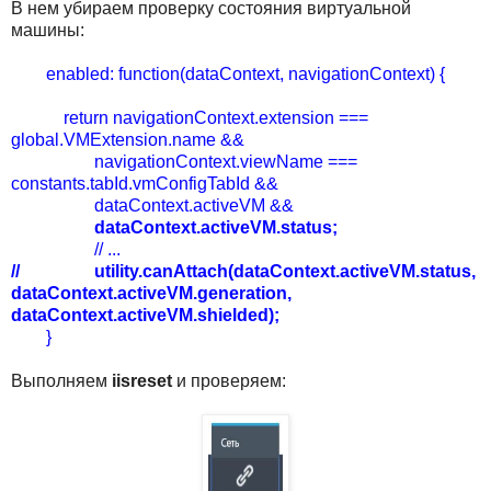
В нем убираем проверку состояния виртуальной
машины:
enabled: function(dataContext, navigationContext) {
return navigationContext.extension ===
global.VMExtension.name &&
navigationContext.viewName ===
constants.tabId.vmConfigTabId &&
dataContext.activeVM &&
dataContext.activeVM.status;
// ...
// utility.canAttach(dataContext.activeVM.status,
dataContext.activeVM.generation,
dataContext.activeVM.shielded);
}
Выполняем
iisreset
и проверяем: