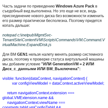
Часть задачи по приведению
Windows Azure Pack
в
съедобный вид выполнена. Но это еще не все, ведь
присоединение нового диска без возможности изменить
его размер практически бесполезна. Поэтому придется
копать дальше:
notepad c:\inetpub\MgmtSvc-
TenantSite\Content\VM\Scripts\Commands\VM.Command.V
irtualMachine.ExpandDisk.js
Для ВМ
GEN1
нельзя налету менять размер системного
диска, поэтому к проверке статуса виртуальной машины
мы добавим условие
"ИЛИ GenerationVM = 2 ИЛИ
Диск_с_данными ИЛИ ВМ_Выключена":
visible: function(dataContext, navigationContext) {
var configViewModel = dataContext.activeViewModel;
return navigationContext.extension ===
global.VMExtension.name &&
navigationContext.viewName ===
constants.tabId.vmConfigTabId &&