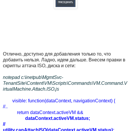
Отлично, доступно для добавления только то, что
добавить нельзя. Ладно, идем дальше. Внесем правки в
скрипты аттача ISO, диска и сети:
notepad c:\inetpub\MgmtSvc-
TenantSite\Content\VM\Scripts\Commands\VM.Command.V
irtualMachine.Attach.ISO.js
visible: function(dataContext, navigationContext) {
//..
return dataContext.activeVM &&
dataContext.activeVM.status;
//
utility.canAttachISO(dataContext.activeVM.status);