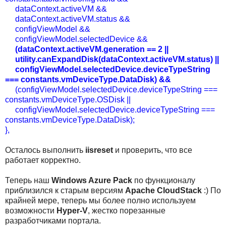
dataContext.activeVM &&
dataContext.activeVM.status &&
configViewModel &&
configViewModel.selectedDevice &&
(dataContext.activeVM.generation == 2 ||
utility.canExpandDisk(dataContext.activeVM.status) ||
configViewModel.selectedDevice.deviceTypeString
=== constants.vmDeviceType.DataDisk) &&
(configViewModel.selectedDevice.deviceTypeString ===
constants.vmDeviceType.OSDisk ||
configViewModel.selectedDevice.deviceTypeString ===
constants.vmDeviceType.DataDisk);
},
Осталось выполнить
iisreset
и проверить, что все
работает корректно.
Теперь наш
Windows Azure Pack
по функционалу
приблизился к старым версиям
Apache CloudStack
:) По
крайней мере, теперь мы более полно используем
возможности
Hyper-V
, жестко порезанные
разработчиками портала.